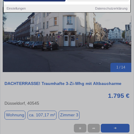
Einstellungen
Datenschutzerklärung
1 / 14
DACHTERRASSE! Traumhafte 3-Zi-Whg mit Altbaucharme
1.795 €
Düsseldorf, 40545
Wohnung
ca. 107,17 m²
Zimmer 3
★
➦
➜