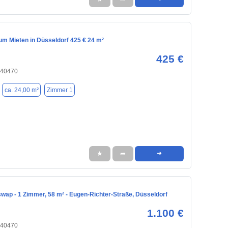
m Mieten in Düsseldorf 425 € 24 m²
425 €
 40470
ca. 24,00 m²
Zimmer 1
★
➦
➜
ap - 1 Zimmer, 58 m² - Eugen-Richter-Straße, Düsseldorf
1.100 €
 40470