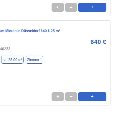
★
➦
➜
m Mieten in Düsseldorf 640 € 25 m²
640 €
 40233
ca. 25,00 m²
Zimmer 1
★
➦
➜