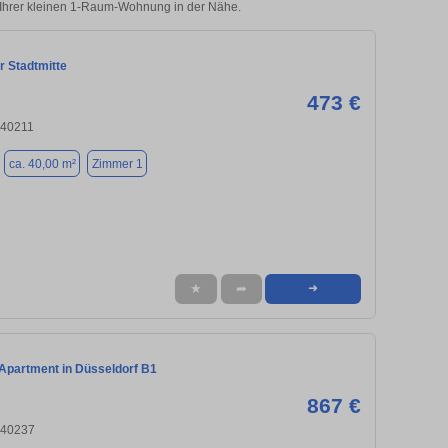
u Ihrer kleinen 1-Raum-Wohnung in der Nähe.
r Stadtmitte
473 €
 40211
ca. 40,00 m²
Zimmer 1
★
➦
➜
 Apartment in Düsseldorf B1
867 €
 40237