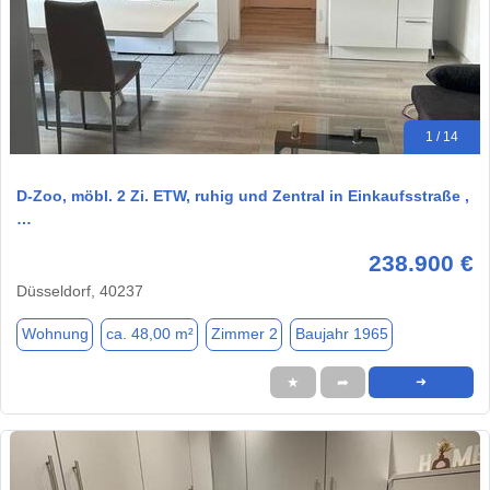
1 / 14
D-Zoo, möbl. 2 Zi. ETW, ruhig und Zentral in Einkaufsstraße ,
…
238.900 €
Düsseldorf, 40237
Wohnung
ca. 48,00 m²
Zimmer 2
Baujahr 1965
★
➦
➜