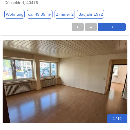
Düsseldorf, 40476
Wohnung
ca. 49,35 m²
Zimmer 2
Baujahr 1972
★
➦
➜
1 / 10