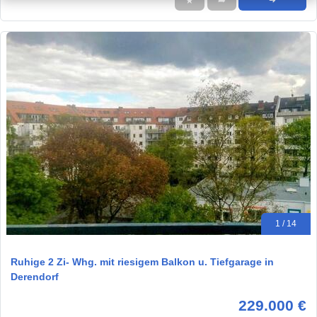
★
➦
➜
1 / 14
Ruhige 2 Zi- Whg. mit riesigem Balkon u. Tiefgarage in
Derendorf
229.000 €