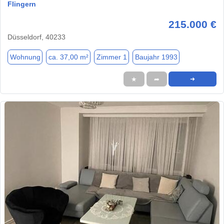
Flingern
215.000 €
Düsseldorf, 40233
Wohnung
ca. 37,00 m²
Zimmer 1
Baujahr 1993
★
➦
➜