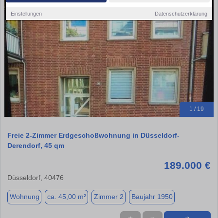
Einstellungen
Datenschutzerklärung
1 / 19
Freie 2-Zimmer Erdgeschoßwohnung in Düsseldorf-
Derendorf, 45 qm
189.000 €
Düsseldorf, 40476
Wohnung
ca. 45,00 m²
Zimmer 2
Baujahr 1950