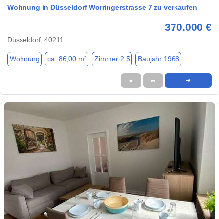
Wohnung in Düsseldorf Worringerstrasse 7 zu verkaufen
370.000 €
Düsseldorf, 40211
Wohnung
ca. 86,00 m²
Zimmer 2.5
Baujahr 1968
★
➦
➜