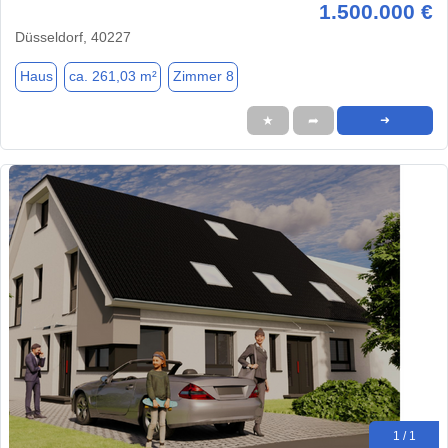
1.500.000 €
Düsseldorf, 40227
Haus
ca. 261,03 m²
Zimmer 8
★
➦
➜
1 / 1