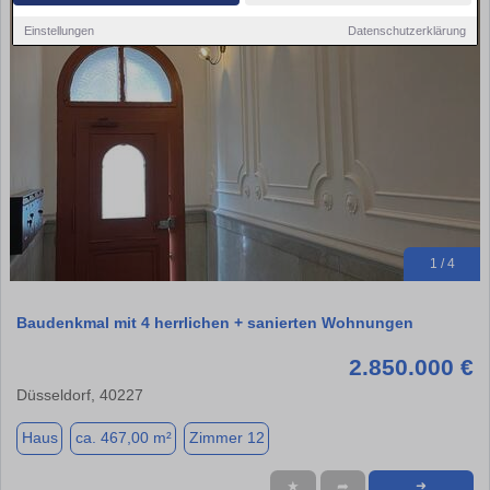
Einstellungen
Datenschutzerklärung
1 / 4
Baudenkmal mit 4 herrlichen + sanierten Wohnungen
2.850.000 €
Düsseldorf, 40227
Haus
ca. 467,00 m²
Zimmer 12
★
➦
➜