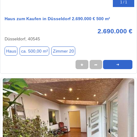
1 / 1
Haus zum Kaufen in Düsseldorf 2.690.000 € 500 m²
2.690.000 €
Düsseldorf, 40545
Haus
ca. 500,00 m²
Zimmer 20
★
➦
➜