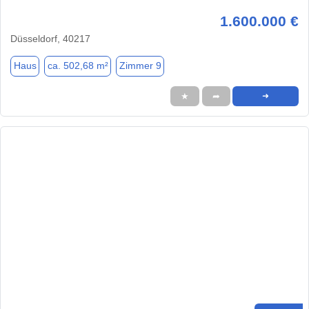
1.600.000 €
Düsseldorf, 40217
Haus
ca. 502,68 m²
Zimmer 9
★
➦
➜