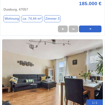
185.000 €
Duisburg, 47057
Wohnung
ca. 74,44 m²
Zimmer 3
★
➦
➜
1 / 1