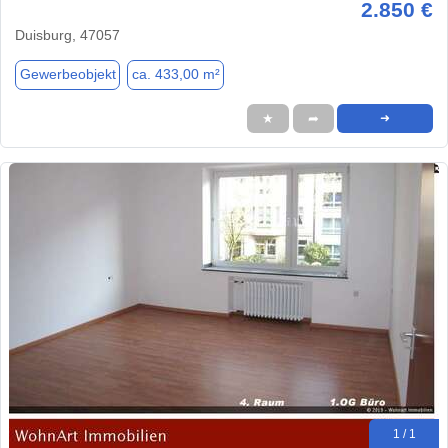
2.850 €
Duisburg, 47057
Gewerbeobjekt
ca. 433,00 m²
★
➦
➜
1 / 1