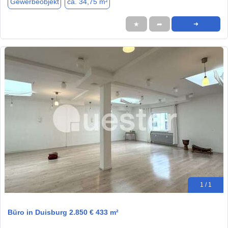
Gewerbeobjekt
ca. 34,75 m²
★
➦
➜
1 / 1
Büro in Duisburg 2.850 € 433 m²