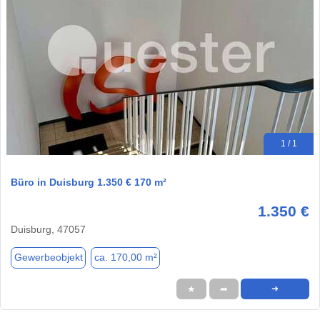
1 / 1
Büro in Duisburg 1.350 € 170 m²
1.350 €
Duisburg, 47057
Gewerbeobjekt
ca. 170,00 m²
★
➦
➜