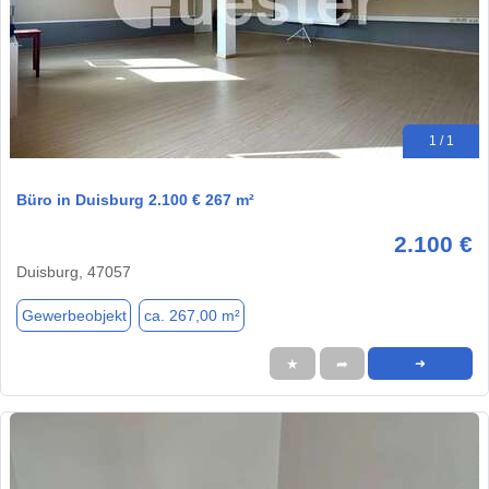
1 / 1
Büro in Duisburg 2.100 € 267 m²
2.100 €
Duisburg, 47057
Gewerbeobjekt
ca. 267,00 m²
★
➦
➜