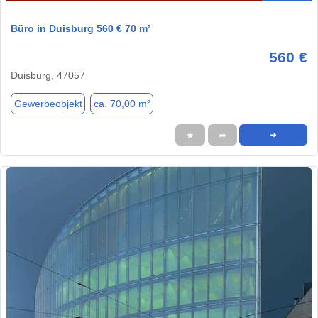
Büro in Duisburg 560 € 70 m²
560 €
Duisburg, 47057
Gewerbeobjekt
ca. 70,00 m²
★
➦
➜