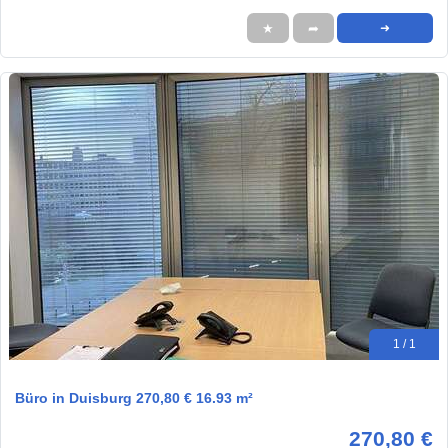
★
➦
➜
1 / 1
Büro in Duisburg 270,80 € 16.93 m²
270,80 €