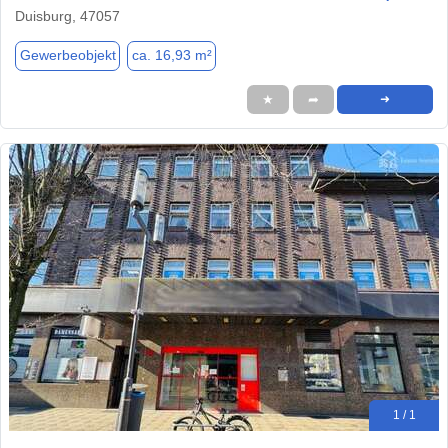
Duisburg, 47057
Gewerbeobjekt
ca. 16,93 m²
★
➦
➜
1 / 1