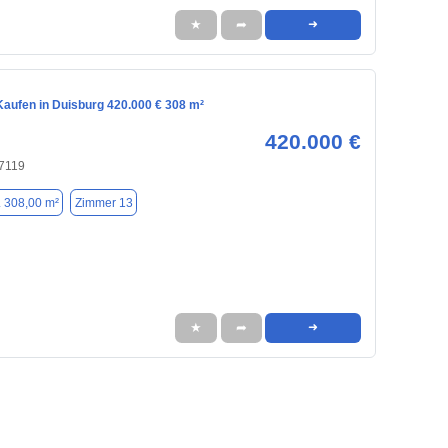
★
➦
➜
aufen in Duisburg 420.000 € 308 m²
420.000 €
47119
. 308,00 m²
Zimmer 13
★
➦
➜