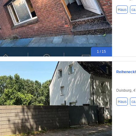
Haus
ca
1 / 15
Reiheneck
Duisburg, 
Haus
ca