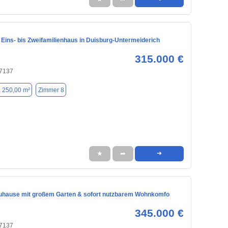
 Eins- bis Zweifamilienhaus in Duisburg-Untermeiderich
315.000 €
47137
. 250,00 m²
Zimmer 8
★
➦
➜
 Zuhause mit großem Garten & sofort nutzbarem Wohnkomfo
345.000 €
47137