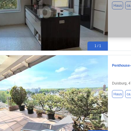
Haus
ca
1 / 1
Penthouse-
Duisburg, 
Haus
ca