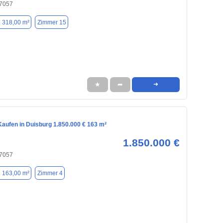
47057
. 318,00 m²
Zimmer 15
★
➦
➜
aufen in Duisburg 1.850.000 € 163 m²
1.850.000 €
47057
. 163,00 m²
Zimmer 4