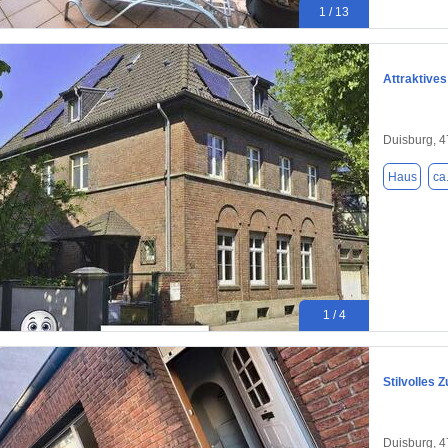
1 / 13
Attraktives
Duisburg, 
Haus
ca
1 / 4
Stilvolles
Duisburg, 