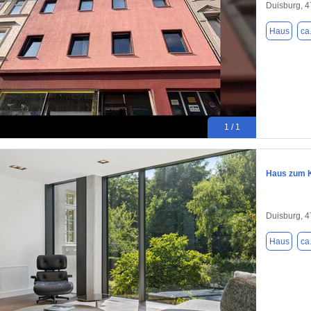
Duisburg, 
Haus
ca
1 / 1
Haus zum K
Duisburg, 
Haus
ca