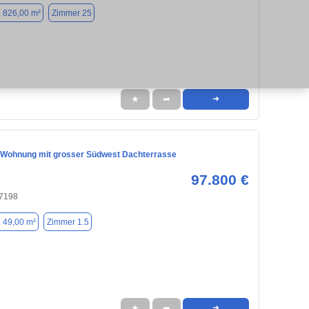
. 826,00 m²
Zimmer 25
★
➦
➜
Wohnung mit grosser Südwest Dachterrasse
97.800 €
47198
. 49,00 m²
Zimmer 1.5
★
➦
➜