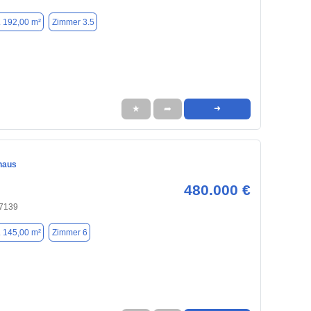
. 192,00 m²
Zimmer 3.5
★
➦
➜
haus
480.000 €
47139
. 145,00 m²
Zimmer 6