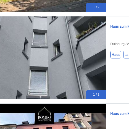
1 / 9
Haus zum K
Duisburg / A
Haus
ca
1 / 1
Haus zum K