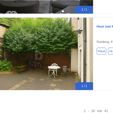
1 / 1
Haus zum K
Duisburg, 
Haus
ca
1 / 1
1 - 10 von 41