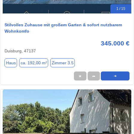
1 / 15
Stilvolles Zuhause mit großem Garten & sofort nutzbarem
Wohnkomfo
345.000 €
Duisburg, 47137
Haus
ca. 192,00 m²
Zimmer 3.5
★
➦
➜