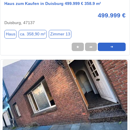
Haus zum Kaufen in Duisburg 499.999 € 358.9 m²
499.999 €
Duisburg, 47137
Haus
ca. 358,90 m²
Zimmer 13
★
➦
➜