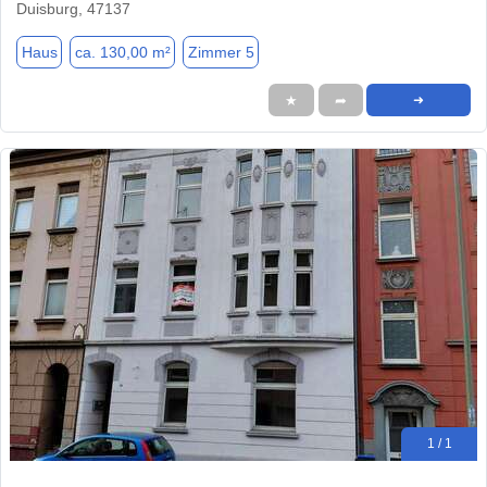
Duisburg, 47137
Haus
ca. 130,00 m²
Zimmer 5
★
➦
➜
1 / 1