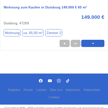
Wohnung zum Kaufen in Duisburg 149.000 € 65 m²
149.000 €
Duisburg, 47269
Wohnung
ca. 65,00 m²
Zimmer 2
★
➦
➜
Ratgeber
Presse
Lokales
Über Uns
Impressum
Datenschutz
Cookies
Copyright © 2000 - 2026 | 1A Infosysteme GmbH | Content by: 1A-Anzeigenmarkt.de