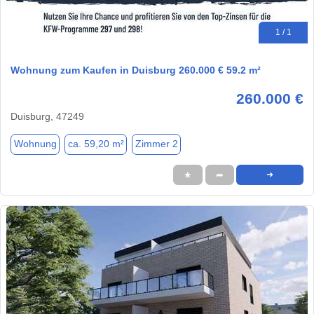
1 / 1
Wohnung zum Kaufen in Duisburg 260.000 € 59.2 m²
260.000 €
Duisburg, 47249
Wohnung
ca. 59,20 m²
Zimmer 2
★
➦
➜