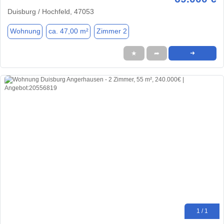
Duisburg / Hochfeld, 47053
Wohnung
ca. 47,00 m²
Zimmer 2
★
➦
➜
1 / 1