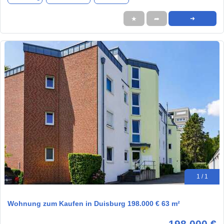
★
➦
➜
1 / 1
Wohnung zum Kaufen in Duisburg 198.000 € 63 m²
198.000 €