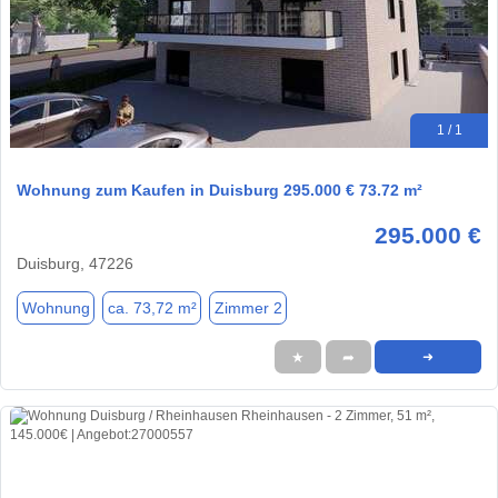
1 / 1
Wohnung zum Kaufen in Duisburg 295.000 € 73.72 m²
295.000 €
Duisburg, 47226
Wohnung
ca. 73,72 m²
Zimmer 2
★
➦
➜