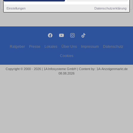
bald wieder vorbei!
Einstellungen
Datenschutzerklärung
Ratgeber
Presse
Lokales
Über Uns
Impressum
Datenschutz
Cookies
Copyright © 2000 - 2026 | 1A Infosysteme GmbH | Content by: 1A-Anzeigenmarkt.de
08.08.2026