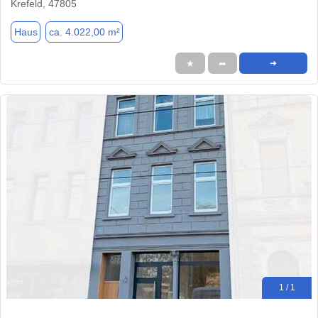
Krefeld, 47805
Haus
ca. 4.022,00 m²
★
➦
➜
1 / 1