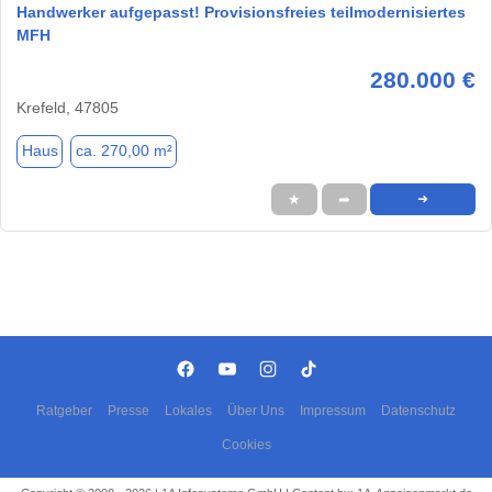
Handwerker aufgepasst! Provisionsfreies teilmodernisiertes
MFH
280.000 €
Krefeld, 47805
Haus
ca. 270,00 m²
★
➦
➜
Ratgeber
Presse
Lokales
Über Uns
Impressum
Datenschutz
Cookies