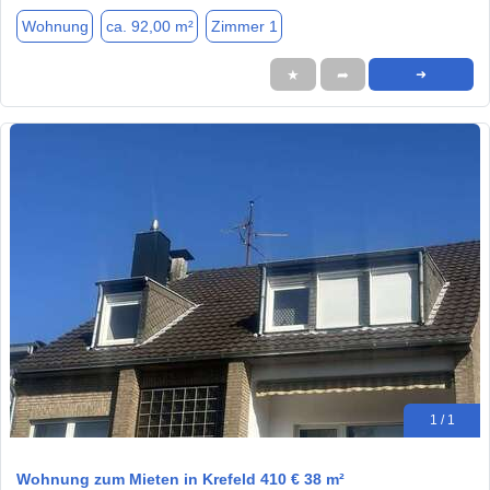
Wohnung
ca. 92,00 m²
Zimmer 1
★
➦
➜
1 / 1
Wohnung zum Mieten in Krefeld 410 € 38 m²