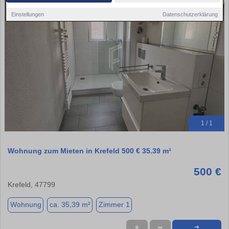
Einstellungen
Datenschutzerklärung
1 / 1
Wohnung zum Mieten in Krefeld 500 € 35.39 m²
500 €
Krefeld, 47799
Wohnung
ca. 35,39 m²
Zimmer 1
★
➦
➜