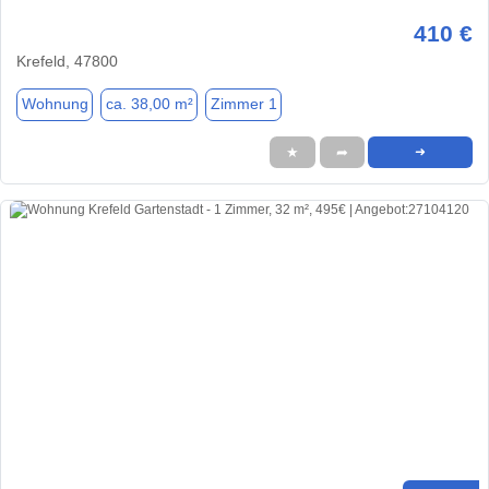
410 €
Krefeld, 47800
Wohnung
ca. 38,00 m²
Zimmer 1
★
➦
➜