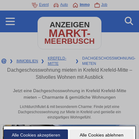
Event
Auto
Immo
Job
ANZEIGEN
MARKT-
MEERBUSCH
KREFELD-
DACHGESCHOSSWOHNUNG-
❯
IMMOBILIEN
❯
❯
MITTE
MIETEN
Dachgeschosswohnung mieten in Krefeld Krefeld-Mitte –
Stilvolles Wohnen mit Ausblick
Jetzt eine Dachgeschosswohnung in Krefeld Krefeld-Mitte
mieten – Charmante & gemütliche Wohnungen
Lichtdurchflutet & mit besonderem Charme: Finde jetzt eine
Dachgeschosswohnung zur Miete in Krefeld und genieße ein
einzigartiges Wohngefühl.
Alle Cookies akzeptieren
Alle Cookies ablehnen