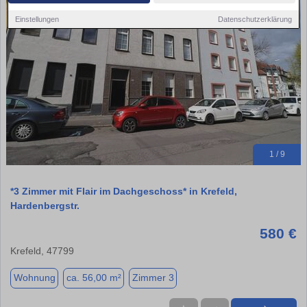
Einstellungen
Datenschutzerklärung
1 / 9
*3 Zimmer mit Flair im Dachgeschoss* in Krefeld,
Hardenbergstr.
580 €
Krefeld, 47799
Wohnung
ca. 56,00 m²
Zimmer 3