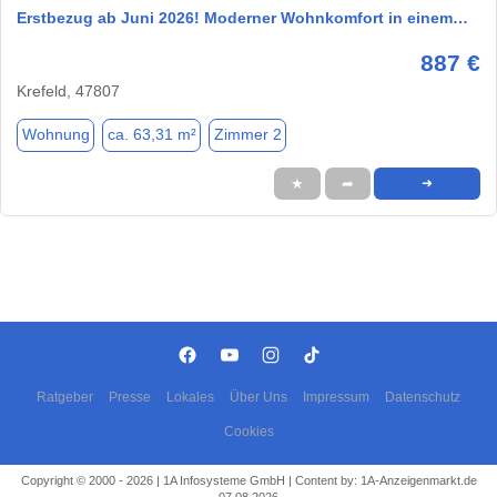
Erstbezug ab Juni 2026! Moderner Wohnkomfort in einem…
887 €
Krefeld, 47807
Wohnung
ca. 63,31 m²
Zimmer 2
★
➦
➜
Ratgeber
Presse
Lokales
Über Uns
Impressum
Datenschutz
Cookies
Copyright © 2000 - 2026 | 1A Infosysteme GmbH | Content by: 1A-Anzeigenmarkt.de