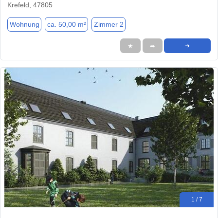
Krefeld, 47805
Wohnung
ca. 50,00 m²
Zimmer 2
★
➦
➜
1 / 7