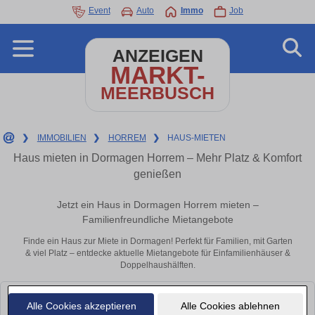
Event
Auto
Immo
Job
ANZEIGEN
MARKT-
MEERBUSCH
❯
IMMOBILIEN
❯
HORREM
❯
HAUS-MIETEN
Haus mieten in Dormagen Horrem – Mehr Platz & Komfort
genießen
Jetzt ein Haus in Dormagen Horrem mieten –
Familienfreundliche Mietangebote
Finde ein Haus zur Miete in Dormagen! Perfekt für Familien, mit Garten
& viel Platz – entdecke aktuelle Mietangebote für Einfamilienhäuser &
Doppelhaushälften.
Leider konnten wir derzeit keine passenden Objekte finden. Schauen Sie
Alle Cookies akzeptieren
Alle Cookies ablehnen
bald wieder vorbei!