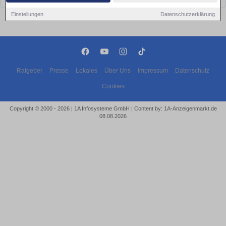
Einstellungen
Datenschutzerklärung
Ratgeber
Presse
Lokales
Über Uns
Impressum
Datenschutz
Cookies
Copyright © 2000 - 2026 | 1A Infosysteme GmbH | Content by: 1A-Anzeigenmarkt.de
08.08.2026