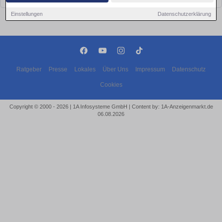
Einstellungen
Datenschutzerklärung
Ratgeber
Presse
Lokales
Über Uns
Impressum
Datenschutz
Cookies
Copyright © 2000 - 2026 | 1A Infosysteme GmbH | Content by: 1A-Anzeigenmarkt.de
06.08.2026