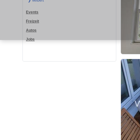
❯ Velbert
Events
Freizeit
Autos
Jobs