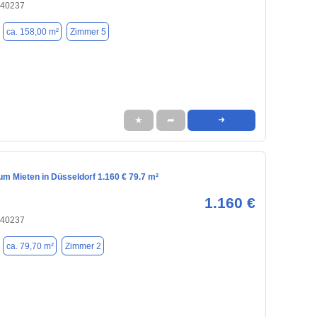
 40237
ca. 158,00 m²
Zimmer 5
★
➦
➜
m Mieten in Düsseldorf 1.160 € 79.7 m²
1.160 €
 40237
ca. 79,70 m²
Zimmer 2