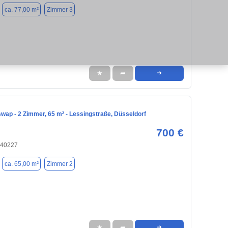
ca. 77,00 m²
Zimmer 3
★
➦
➜
ap - 2 Zimmer, 65 m² - Lessingstraße, Düsseldorf
700 €
 40227
ca. 65,00 m²
Zimmer 2
★
➦
➜