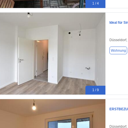
1 / 4
Ideal für S
Düsseldorf,
Wohnung
1 / 9
ERSTBEZUG 
Düsseldorf,