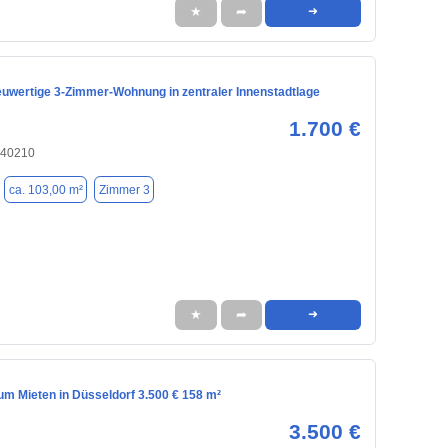
★
➦
➜
uwertige 3-Zimmer-Wohnung in zentraler Innenstadtlage
1.700 €
 40210
ca. 103,00 m²
Zimmer 3
★
➦
➜
m Mieten in Düsseldorf 3.500 € 158 m²
3.500 €