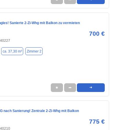
ingles! Sanierte 2-Zi-Whg mit Balkon zu vermieten
700 €
 40227
ca. 37,30 m²
Zimmer 2
★
➦
➜
nach Sanierung! Zentrale 2-Zi-Whg mit Balkon
775 €
 40210