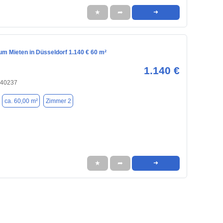
★
➦
➜
m Mieten in Düsseldorf 1.140 € 60 m²
1.140 €
 40237
ca. 60,00 m²
Zimmer 2
★
➦
➜