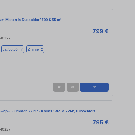
m Mieten in Düsseldorf 799 € 55 m²
799 €
 40227
ca. 55,00 m²
Zimmer 2
★
➦
➜
ap - 3 Zimmer, 77 m² - Kölner Straße 226b, Düsseldorf
795 €
 40227