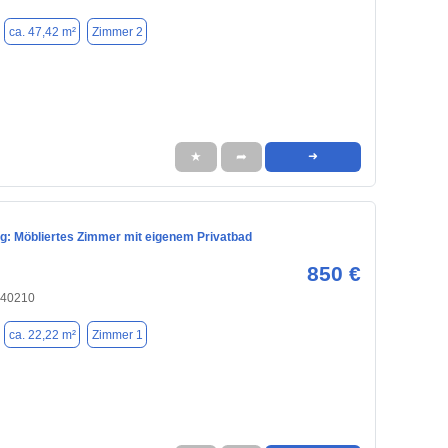
ca. 47,42 m²
Zimmer 2
★
➦
➜
ng: Möbliertes Zimmer mit eigenem Privatbad
850 €
 40210
ca. 22,22 m²
Zimmer 1