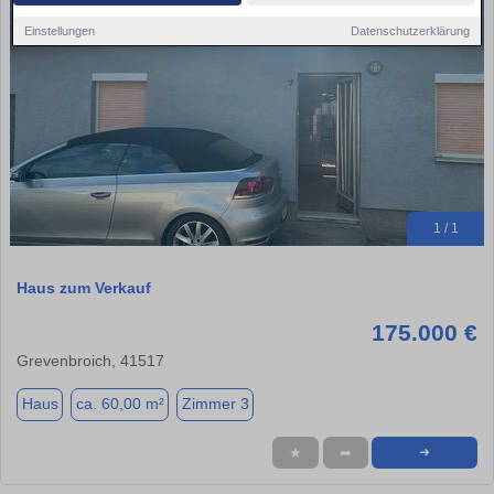
Einstellungen
Datenschutzerklärung
1 / 1
Haus zum Verkauf
175.000 €
Grevenbroich, 41517
Haus
ca. 60,00 m²
Zimmer 3
★
➦
➜