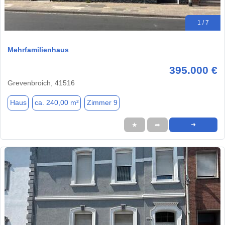
1 / 7
Mehrfamilienhaus
395.000 €
Grevenbroich, 41516
Haus
ca. 240,00 m²
Zimmer 9
★
➦
➜