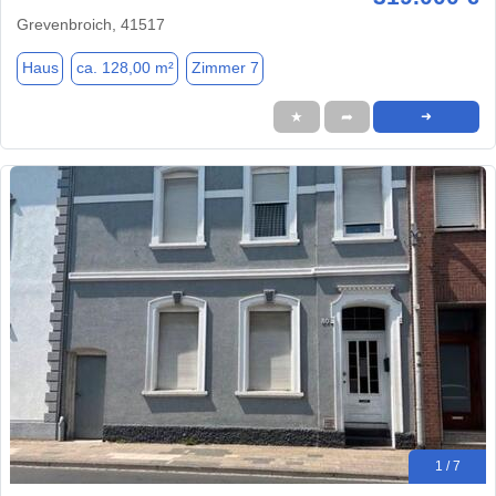
Grevenbroich, 41517
Haus
ca. 128,00 m²
Zimmer 7
★
➦
➜
1 / 7