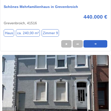
Schönes Mehrfamilienhaus in Grevenbroich
440.000 €
Grevenbroich, 41516
Haus
ca. 240,00 m²
Zimmer 9
★
➦
➜