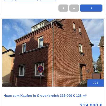
★
➦
➜
1 / 1
Haus zum Kaufen in Grevenbroich 319.000 € 128 m²
319.000 €