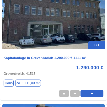
1 / 1
Kapitalanlage in Grevenbroich 1.290.000 € 1111 m²
1.290.000 €
Grevenbroich, 41516
Haus
ca. 1.111,00 m²
★
➦
➜