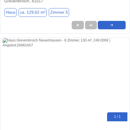
Grevenbroich, 41517
Haus
ca. 129,62 m²
Zimmer 5
★
➦
➜
1 / 1