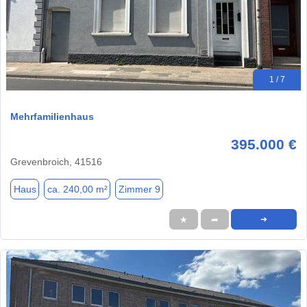
1 / 7
Mehrfamilienhaus
395.000 €
Grevenbroich, 41516
Haus
ca. 240,00 m²
Zimmer 9
★
➦
➜