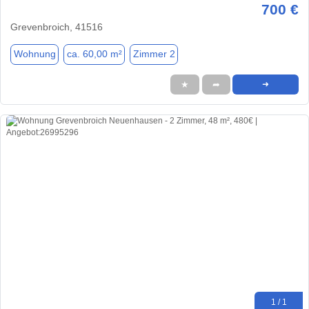
700 €
Grevenbroich, 41516
Wohnung
ca. 60,00 m²
Zimmer 2
★
➦
➜
1 / 1