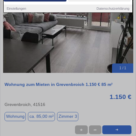
Einstellungen
Datenschutzerklärung
1 / 1
Wohnung zum Mieten in Grevenbroich 1.150 € 85 m²
1.150 €
Grevenbroich, 41516
Wohnung
ca. 85,00 m²
Zimmer 3
★
➦
➜